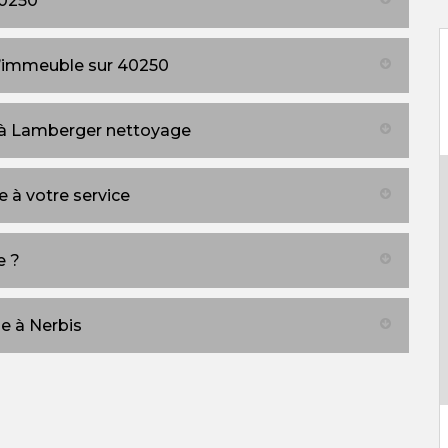
40250
d’immeuble sur 40250
à Lamberger nettoyage
 à votre service
e ?
e à Nerbis