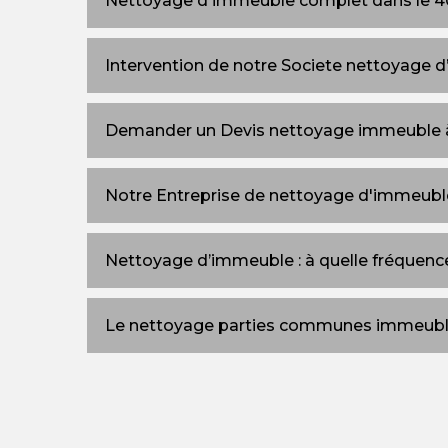
Nettoyage d'immeuble complet dans le 
Intervention de notre Societe nettoyage 
Demander un Devis nettoyage immeuble 
Notre Entreprise de nettoyage d'immeuble
Nettoyage d’immeuble : à quelle fréquenc
Le nettoyage parties communes immeubl