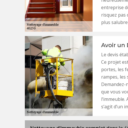
heureusement,
entreprise d
risquez pas d
plus salubre
Avoir un
Le devis éta
Ce projet est
portes, les f
rampes, les 
Demandez-no
que vous vou
l’immeuble. 
s’agit d’un 