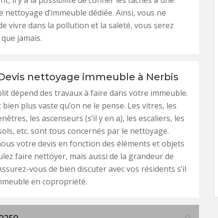
 il y a la possibilité de confier les tâches à une
e nettoyage d’immeuble dédiée. Ainsi, vous ne
e vivre dans la pollution et la saleté, vous serez
 que jamais.
 Devis nettoyage immeuble à Nerbis
blit dépend des travaux à faire dans votre immeuble.
 bien plus vaste qu’on ne le pense. Les vitres, les
enêtres, les ascenseurs (s’il y en a), les escaliers, les
sols, etc. sont tous concernés par le nettoyage.
us votre devis en fonction des éléments et objets
lez faire nettoyer, mais aussi de la grandeur de
Assurez-vous de bien discuter avec vos résidents s’il
immeuble en copropriété.