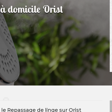
à domicile Orist
 le Repassage de linge sur Orist