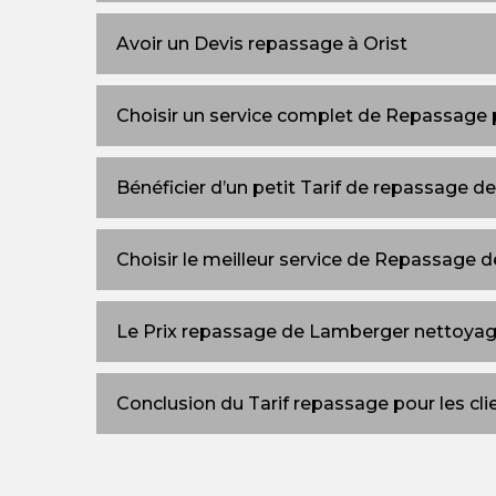
Avoir un Devis repassage à Orist
Choisir un service complet de Repassage 
Bénéficier d’un petit Tarif de repassage de
Choisir le meilleur service de Repassage de
Le Prix repassage de Lamberger nettoya
Conclusion du Tarif repassage pour les cl