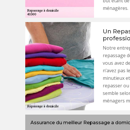
but étant de 
ménagères.
Un Repas
professi
Notre entrep
repassage de
vous avez de
n’avez pas l
minutieux et 
repasser ou
semble selon
ménagers mai
Assurance du meilleur Repassage a domic