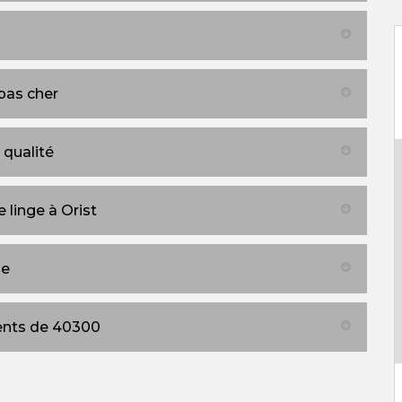
pas cher
 qualité
 linge à Orist
ge
ients de 40300