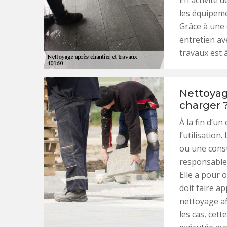
En activité 
les équipeme
Grâce à une
entretien av
travaux est 
Nettoyage
charger 
À la fin d’un
l’utilisation
ou une const
responsable 
Elle a pour o
doit faire a
nettoyage af
les cas, cet