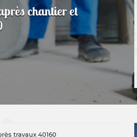
après chantier et
0
rès travaux 40160