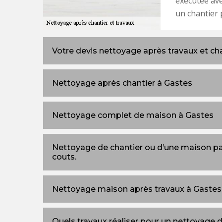
exécutée ave
un chantier 
Votre devis nettoyage après travaux et ch
Nettoyage après chantier à Gastes
Nettoyage complet de maison à Gastes
Nettoyage de chantier ou d’une maison par 
couts.
Nettoyage maison après travaux à Gastes
Quels travaux réaliser pour un nettoyage d