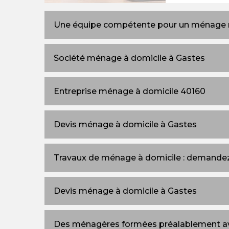
Une équipe compétente pour un ménage 
Société ménage à domicile à Gastes
Entreprise ménage à domicile 40160
Devis ménage à domicile à Gastes
Travaux de ménage à domicile : demandez
Devis ménage à domicile à Gastes
Des ménagères formées préalablement ave