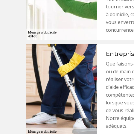
tourner vers
à domicile,
vous enverra
concurrence
Entrepri
Que faisons
ou de main d
réaliser vo
d’aide effic
compétentes 
lorsque vous
de vous réal
Notre équipe
adéquats.