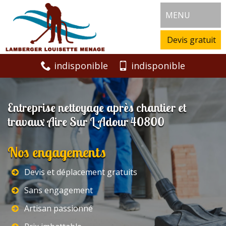
MENU
Devis gratuit
indisponible
indisponible
Entreprise nettoyage après chantier et
travaux Aire Sur L Adour 40800
Nos engagements
Devis et déplacement gratuits
Sans engagement
Artisan passionné