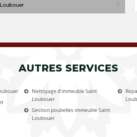
t Loubouer
AUTRES SERVICES
Loubouer
Nettoyage d'immeuble Saint
Repa
Loubouer
Loub
et
Gestion poubelles immeuble Saint
Loubouer