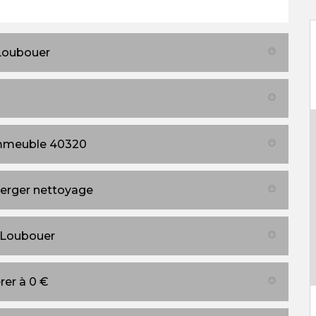
 Loubouer
immeuble 40320
erger nettoyage
t Loubouer
rer à 0 €