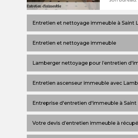
Entretien et nettoyage immeuble à Saint
Entretien et nettoyage immeuble
Lamberger nettoyage pour l’entretien d'
Entretien ascenseur immeuble avec Lamb
Entreprise d'entretien d'immeuble à Sain
Votre devis d’entretien immeuble à récupé