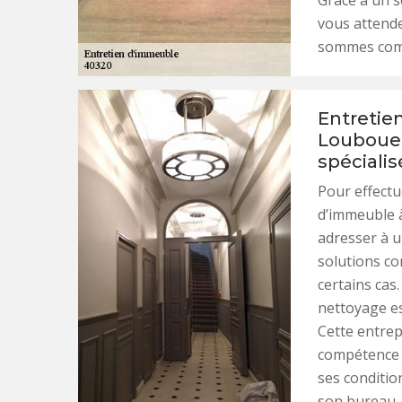
Grâce à un s
vous attende
sommes comp
Entretie
Loubouer
spécialis
Pour effectu
d’immeuble à
adresser à u
solutions co
certains cas
nettoyage est
Cette entrep
compétence 
ses conditio
son bureau.