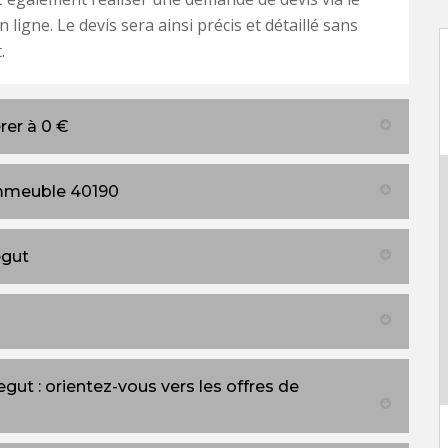
 ligne. Le devis sera ainsi précis et détaillé sans
.
rer à 0 €
immeuble 40190
egut
ut : orientez-vous vers les offres de