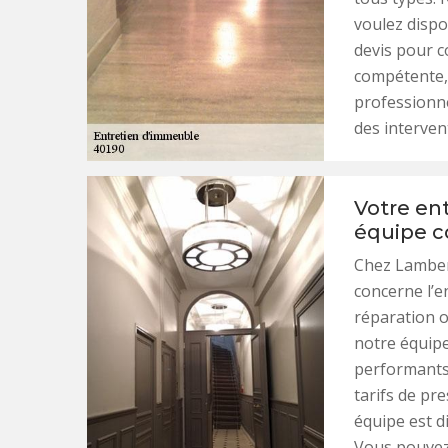
voulez dispo
devis pour co
compétente, 
professionne
des intervent
Votre en
équipe 
Chez Lamber
concerne l’e
réparation o
notre équip
performants.
tarifs de pr
équipe est 
Vous pouvez 