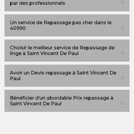
par des professionnels
Un service de Repassage pas cher dans le
40990
Choisir le meilleur service de Repassage de
linge à Saint Vincent De Paul
Avoir un Devis repassage à Saint Vincent De
Paul
Bénéficier d’un abordable Prix repassage à
Saint Vincent De Paul