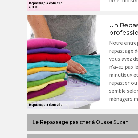
nous utilison
Un Repas
professi
Notre entrep
repassage de
vous avez de
n’avez pas l
minutieux et 
repasser ou
semble selon
ménagers mai
Le Repassage pas cher à Ousse Suzan