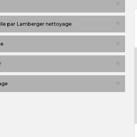
ile par Lamberger nettoyage
ge
r
age