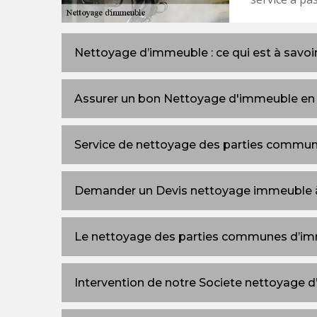
Nettoyage d’immeuble : ce qui est à savoi
Assurer un bon Nettoyage d'immeuble en 
Service de nettoyage des parties commun
Demander un Devis nettoyage immeuble 
Le nettoyage des parties communes d’i
Intervention de notre Societe nettoyage 