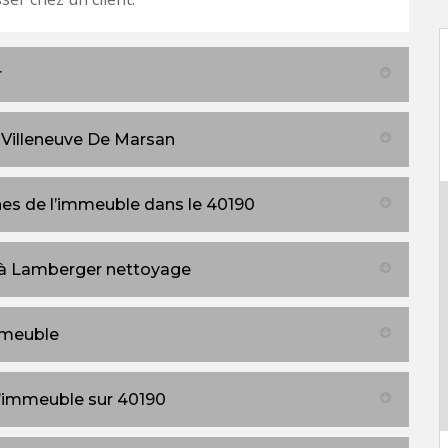
r
Villeneuve De Marsan
es de l’immeuble dans le 40190
à Lamberger nettoyage
mmeuble
d’immeuble sur 40190