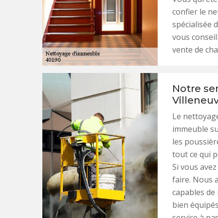
confier le n
spécialisée
vous conseill
vente de cha
Notre se
Villeneu
Le nettoyage
immeuble sur
les poussière
tout ce qui p
Si vous avez
faire. Nous 
capables de
bien équipés
service à pas