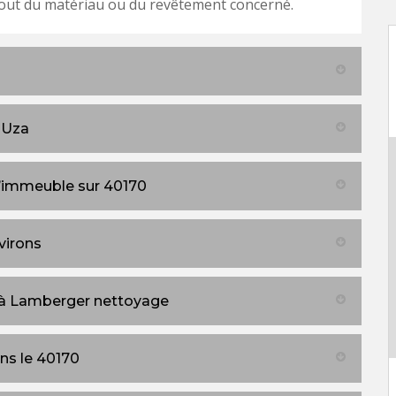
out du matériau ou du revêtement concerné.
 Uza
d’immeuble sur 40170
virons
à Lamberger nettoyage
ns le 40170