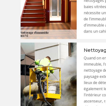
nettoyages p
baies vitrée
nécessite u
de l’immeubl
d’immeuble a
dans un cahi
Nettoyag
Quand on ent
immeuble, l’o
nettoyage de
paysage exté
lieux de déte
également l
l’intérieur c
ascenseur, r