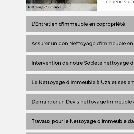
dépend surt
L’Entretien d'immeuble en copropriété
Assurer un bon Nettoyage d'immeuble en
Intervention de notre Societe nettoyage 
Le Nettoyage d'immeuble à Uza et ses en
Demander un Devis nettoyage immeuble 
Travaux pour le Nettoyage d'immeuble da