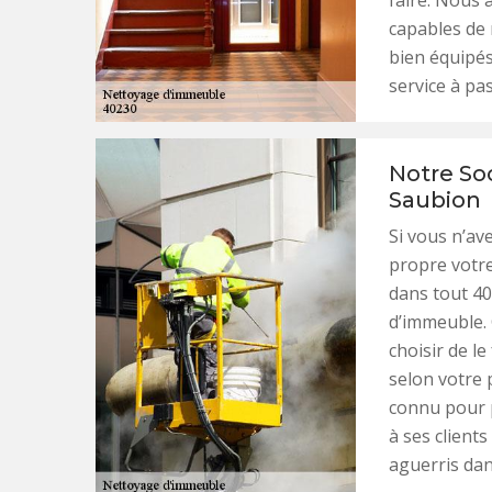
faire. Nous 
capables de
bien équipés
service à pas
Notre So
Saubion
Si vous n’av
propre votr
dans tout 40
d’immeuble. 
choisir de l
selon votre 
connu pour 
à ses client
aguerris dan