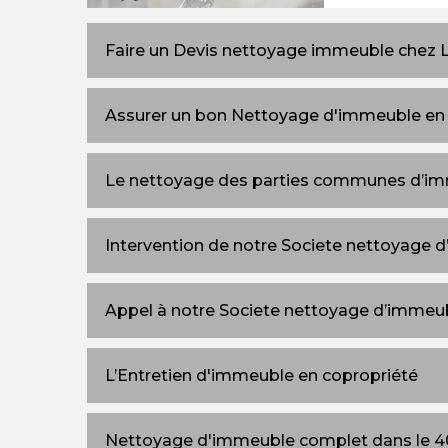
Faire un Devis nettoyage immeuble chez
Assurer un bon Nettoyage d'immeuble en
Le nettoyage des parties communes d’i
Intervention de notre Societe nettoyage 
Appel à notre Societe nettoyage d’immeu
L’Entretien d'immeuble en copropriété
Nettoyage d'immeuble complet dans le 