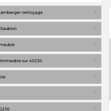
 Lamberger nettoyage
 Saubion
mmeuble
d’immeuble sur 40230
ble
40230