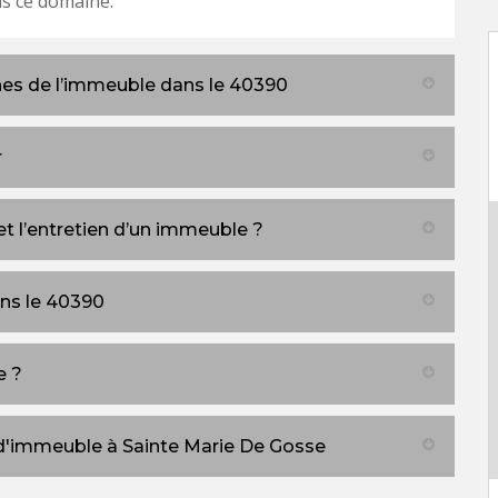
s ce domaine.
es de l’immeuble dans le 40390
r
t l’entretien d’un immeuble ?
ns le 40390
e ?
 d'immeuble à Sainte Marie De Gosse