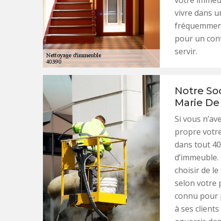
votre immeub
vivre dans u
fréquemment
pour un con
servir.
Notre So
Marie De
Si vous n’av
propre votr
dans tout 40
d’immeuble. 
choisir de l
selon votre 
connu pour 
à ses client