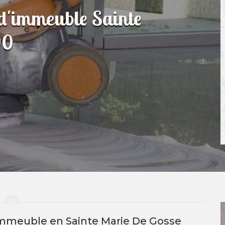
 d'immeuble Sainte
90
immeuble en Sainte Marie De Gosse