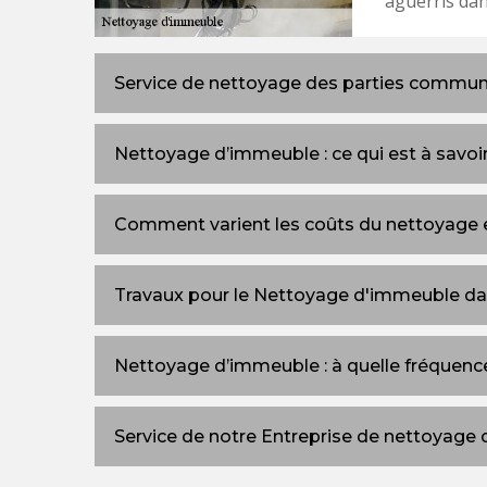
aguerris dan
Service de nettoyage des parties commun
Nettoyage d’immeuble : ce qui est à savoi
Comment varient les coûts du nettoyage e
Travaux pour le Nettoyage d'immeuble da
Nettoyage d’immeuble : à quelle fréquenc
Service de notre Entreprise de nettoyage