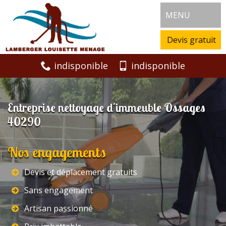
MENU
Devis gratuit
indisponible
indisponible
Entreprise nettoyage d'immeuble Ossages
40290
Nos engagements
Devis et déplacement gratuits
Sans engagement
Artisan passionné