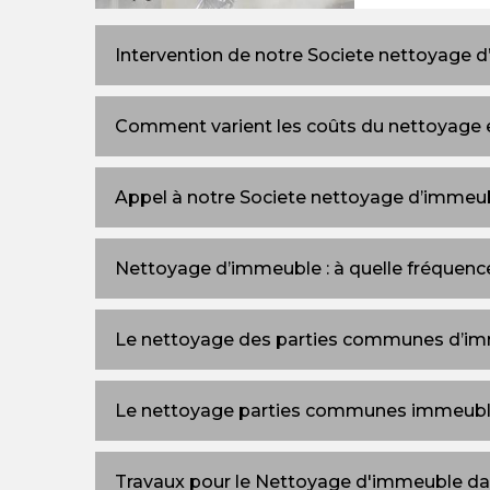
Intervention de notre Societe nettoyage 
Comment varient les coûts du nettoyage e
Appel à notre Societe nettoyage d’immeu
Nettoyage d’immeuble : à quelle fréquenc
Le nettoyage des parties communes d’i
Le nettoyage parties communes immeubl
Travaux pour le Nettoyage d'immeuble da