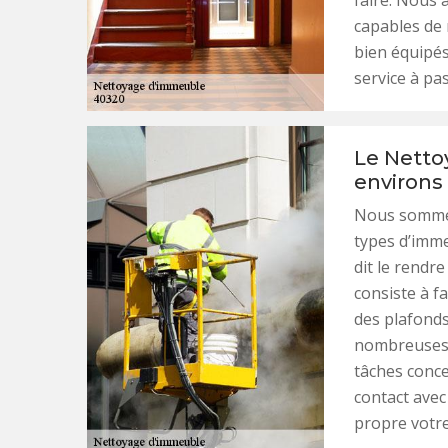
faire. Nous 
capables de
bien équipés
service à pas
Le Netto
environs
Nous sommes
types d’imme
dit le rendre
consiste à f
des plafonds,
nombreuses p
tâches conce
contact avec
propre votr