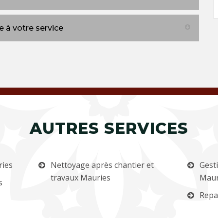
 à votre service
AUTRES SERVICES
ries
Nettoyage après chantier et
Gest
travaux Mauries
Maur
s
Repa