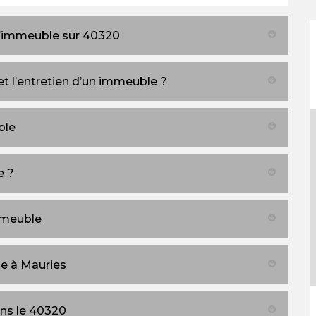
d’immeuble sur 40320
t l’entretien d’un immeuble ?
ble
e ?
mmeuble
e à Mauries
ns le 40320