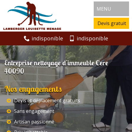
MENU
Devis gratuit
indisponible
indisponible
Entreprise nettoyage d'immeuble Cere
40090
Nos engagements
Devis et déplacement gratuits
Sans engagement
Artisan passionné