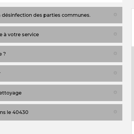
a désinfection des parties communes.
 à votre service
e ?
r
nettoyage
ns le 40430