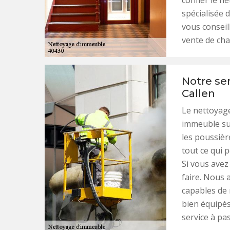
confier le n
spécialisée
vous conseill
vente de cha
Notre se
Callen
Le nettoyage
immeuble sur
les poussière
tout ce qui p
Si vous avez
faire. Nous 
capables de
bien équipés
service à pas