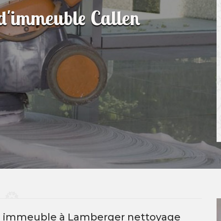
 d'immeuble Callen
e immeuble à Lamberger nettoyage