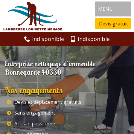
MENU
Devis gratuit
indisponible
indisponible
Entreprise nettoyage d'immeuble
Bonnegarde 40330
Nos engagements
Devis et déplacement gratuits
Sans engagement
Artisan passionné