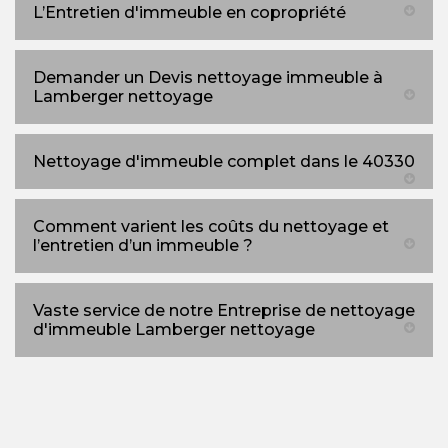
L’Entretien d'immeuble en copropriété
Demander un Devis nettoyage immeuble à
Lamberger nettoyage
Nettoyage d'immeuble complet dans le 40330
Comment varient les coûts du nettoyage et
l’entretien d’un immeuble ?
Vaste service de notre Entreprise de nettoyage
d'immeuble Lamberger nettoyage