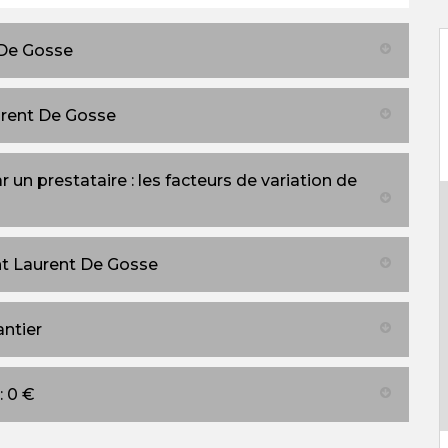
 De Gosse
urent De Gosse
un prestataire : les facteurs de variation de
nt Laurent De Gosse
antier
: 0 €