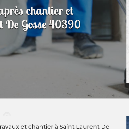
après chantier et
nt De Gosse 40390
ravaux et chantier à Saint Laurent De