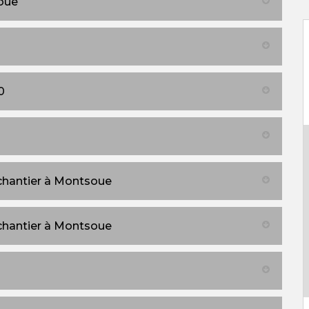
oue
0
 chantier à Montsoue
 chantier à Montsoue