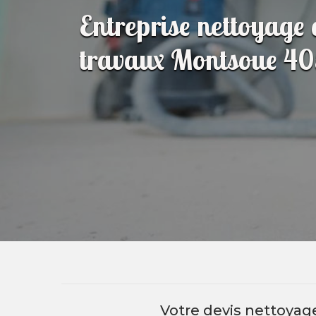
Entreprise nettoyage 
travaux Montsoue 4
Votre devis nettoyage