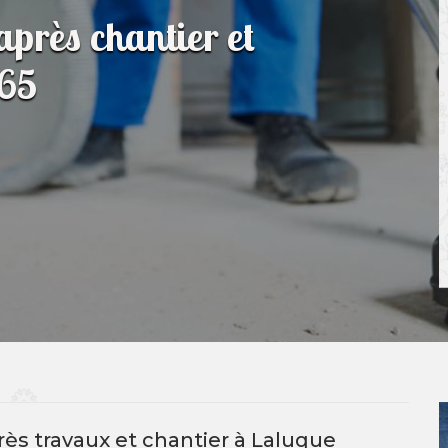
après chantier et
465
ès travaux et chantier à Laluque