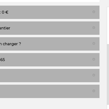
: 0 €
antier
en charger ?
465