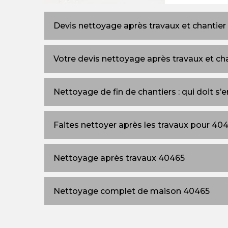
Devis nettoyage après travaux et chantier 
Votre devis nettoyage après travaux et ch
Nettoyage de fin de chantiers : qui doit s’
Faites nettoyer après les travaux pour 40
Nettoyage après travaux 40465
Nettoyage complet de maison 40465