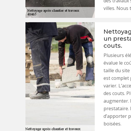
des travaux 
villes. Nous
Nettoyag
un presta
couts.
Plusieurs é
évalue le co
taille du sit
est complet p
varier. L’acc
des couts. Pl
augmenter. L
prestataire.
d’apporter p
boisées.