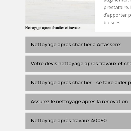
prestataire.
d’apporter p
boisées.
Nettoyage après chantier à Artassenx
Votre devis nettoyage après travaux et ch
Nettoyage après chantier – se faire aider 
Assurez le nettoyage après la rénovation
Nettoyage après travaux 40090