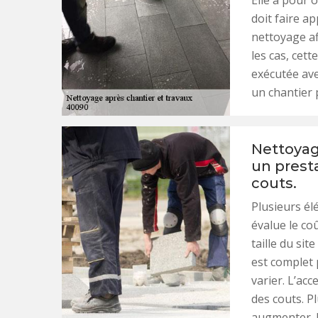
Elle a pour o
doit faire a
nettoyage af
les cas, cet
exécutée ave
un chantier 
Nettoyag
un presta
couts.
Plusieurs é
évalue le co
taille du sit
est complet p
varier. L’acc
des couts. Pl
augmenter. L