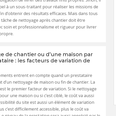
bligation de livrer des travaux finis propres. Sinon, il
ppel à un sous-traitant pour réaliser les missions de
in d’obtenir des résultats efficaces. Mais dans tous
te tâche de nettoyage après chantier doit être
c soin et professionnalisme et rigueur pour livrer
propre.
e de chantier ou d’une maison par
taire : les facteurs de variation de
léments entrent en compte quand un prestataire
ût d’un nettoyage de maison ou fin de chantier. La
e est le premier facteur de variation. Si le nettoyage
our une maison ou si c’est ciblé, le coût va aussi
essibilité du site est aussi un élément de variation
us c’est difficilement accessible, plus le coût va
e niveau de la prestation sera aussi apprécié par le