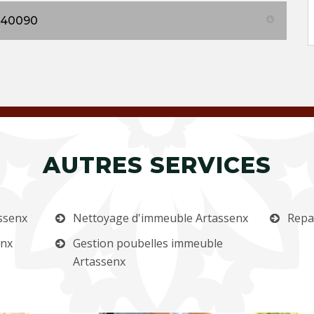
r 40090
AUTRES SERVICES
ssenx
Nettoyage d'immeuble Artassenx
Repa
enx
Gestion poubelles immeuble
Artassenx