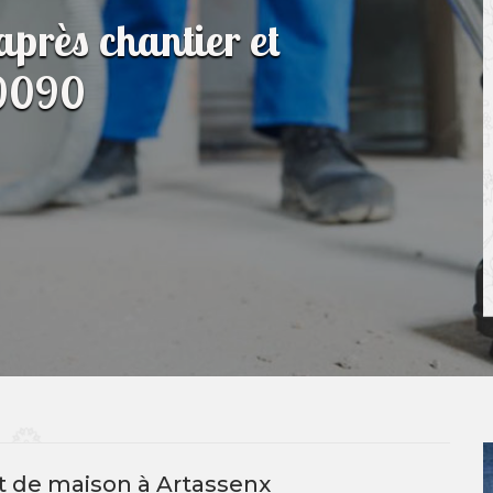
après chantier et
40090
 de maison à Artassenx