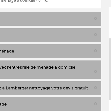
ménage à domicile 40110.
 ménage
c l’entreprise de ménage à domicile
 à Lamberger nettoyage votre devis gratuit
age