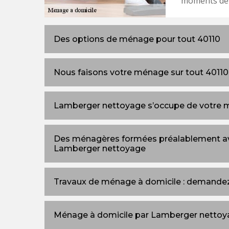
moments de 
Des options de ménage pour tout 40110
Nous faisons votre ménage sur tout 40110
Lamberger nettoyage s’occupe de votre
Des ménagères formées préalablement ave
Lamberger nettoyage
Travaux de ménage à domicile : demandez
Ménage à domicile par Lamberger nettoy