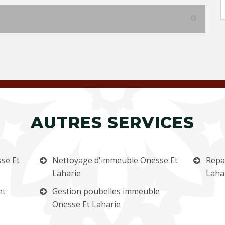
AUTRES SERVICES
se Et
Nettoyage d'immeuble Onesse Et
Repa
Laharie
Laha
et
Gestion poubelles immeuble
Onesse Et Laharie