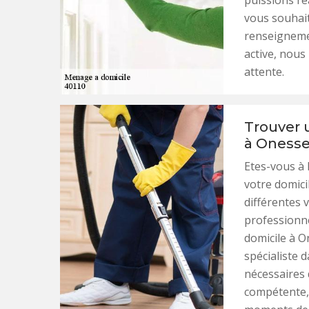
puissions ré
vous souhait
renseigneme
active, nous
attente.
Trouver 
à Onesse
Etes-vous à 
votre domici
différentes v
professionn
domicile à O
spécialiste 
nécessaires 
compétente,