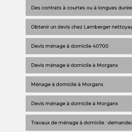
Des contrats à courtes ou à longues duré
Obtenir un devis chez Lamberger nettoya
Devis ménage à domicile 40700
Devis ménage à domicile à Morganx
Ménage à domicile à Morganx
Devis ménage à domicile à Morganx
Travaux de ménage à domicile : demandez