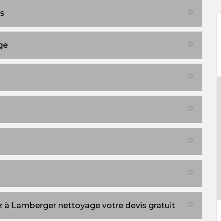
es
ge
 à Lamberger nettoyage votre devis gratuit