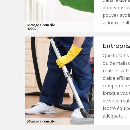
dans le doma
dont vous a
pouvez avoi
à domicile 4
Entrepri
Que faisons
ou de main d
réaliser vo
d’aide effic
compétentes 
lorsque vous
de vous réal
Notre équipe
adéquats.