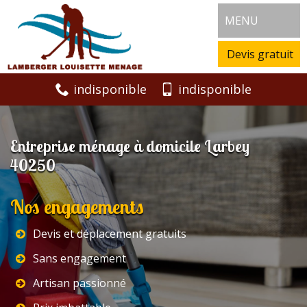
MENU
Devis gratuit
indisponible
indisponible
Entreprise ménage à domicile Larbey
40250
Nos engagements
Devis et déplacement gratuits
Sans engagement
Artisan passionné