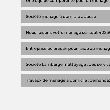
Une équipe compétente pour un ménage 
Société ménage à domicile à Josse
Nous faisons votre ménage sur tout 4023
Entreprise ou artisan pour l’aide au ménag
Société Lamberger nettoyage : des servic
Travaux de ménage à domicile : demandez