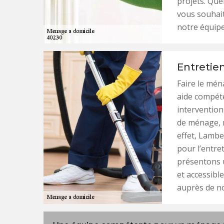
projets. Que
vous souhait
notre équipe
Entretie
Faire le mén
aide compéte
intervention
de ménage, n
effet, Lamb
pour l’entre
présentons 
et accessibl
auprès de n