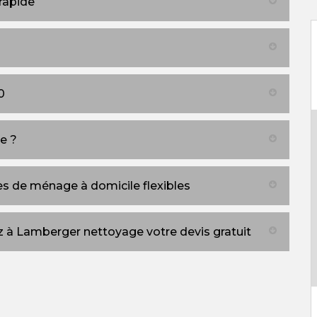
rapide
0
e ?
es de ménage à domicile flexibles
 à Lamberger nettoyage votre devis gratuit