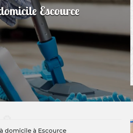
domicile Escource
à domicile à Escource