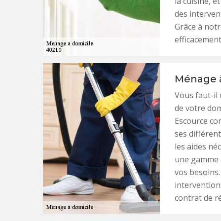
la cuisine, e
des interven
Grâce à not
efficacemen
Ménage à
Vous faut-il
de votre dom
Escource con
ses différent
les aides né
une gamme et
vos besoins. 
intervention
contrat de ré