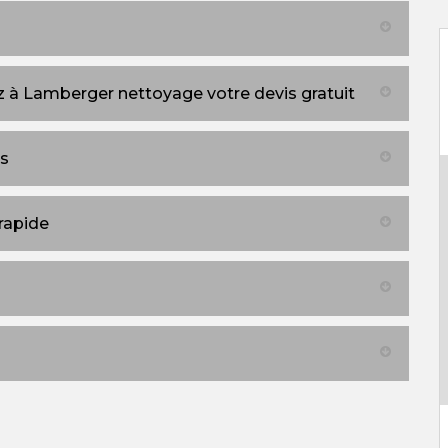
 à Lamberger nettoyage votre devis gratuit
es
rapide