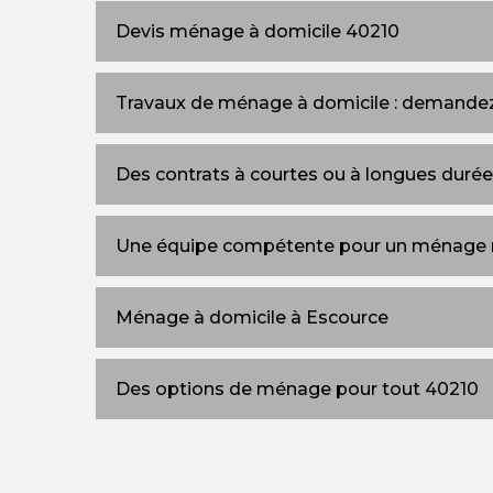
Devis ménage à domicile 40210
Travaux de ménage à domicile : demandez
Des contrats à courtes ou à longues duré
Une équipe compétente pour un ménage 
Ménage à domicile à Escource
Des options de ménage pour tout 40210