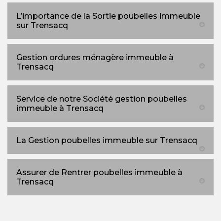
L’importance de la Sortie poubelles immeuble
sur Trensacq
Gestion ordures ménagère immeuble à
Trensacq
Service de notre Société gestion poubelles
immeuble à Trensacq
La Gestion poubelles immeuble sur Trensacq
Assurer de Rentrer poubelles immeuble à
Trensacq