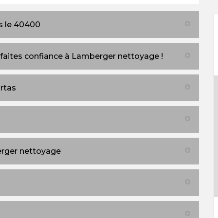
s le 40400
 faites confiance à Lamberger nettoyage !
rtas
erger nettoyage