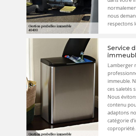
dans votre i
normalement
nous demand
respectons l
Service 
immeuble
Lamberger n
professionne
immeuble. N
ces saletés 
Nous évitons
contenu pour
adaptons not
catégorie d’
copropriété.