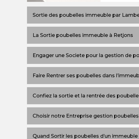
Sortie des poubelles immeuble par Lamb
La Sortie poubelles immeuble à Retjons
Engager une Societe pour la gestion de p
Faire Rentrer ses poubelles dans l’immeub
Confiez la sortie et la rentrée des poubel
Choisir notre Entreprise gestion poubell
Quand Sortir les poubelles d’un immeuble