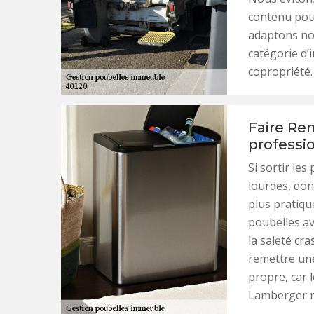
contenu pour
adaptons not
catégorie d’
copropriété.
Faire Re
professi
Si sortir les
lourdes, don
plus pratique
poubelles ava
la saleté cra
remettre une 
propre, car 
Lamberger ne