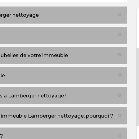
erger nettoyage
oubelles de votre immeuble
le
les à Lamberger nettoyage !
es immeuble Lamberger nettoyage, pourquoi ?
 ?