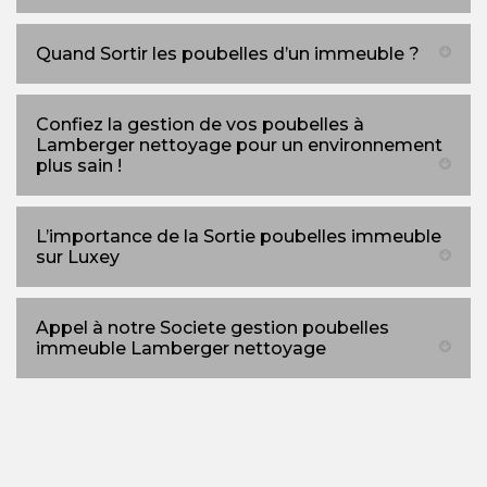
Quand Sortir les poubelles d’un immeuble ?
Confiez la gestion de vos poubelles à
Lamberger nettoyage pour un environnement
plus sain !
L’importance de la Sortie poubelles immeuble
sur Luxey
Appel à notre Societe gestion poubelles
immeuble Lamberger nettoyage