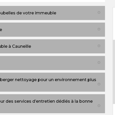
oubelles de votre immeuble
e
ble à Cauneille
mberger nettoyage pour un environnement plus
 des services d’entretien dédiés à la bonne