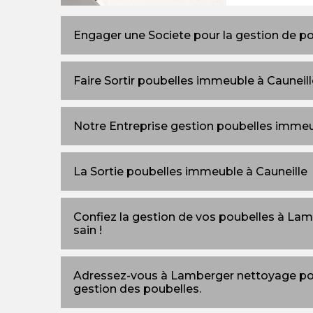
Engager une Societe pour la gestion de p
Faire Sortir poubelles immeuble à Cauneill
Notre Entreprise gestion poubelles immeu
La Sortie poubelles immeuble à Cauneille
Confiez la gestion de vos poubelles à La
sain !
Adressez-vous à Lamberger nettoyage pour
gestion des poubelles.