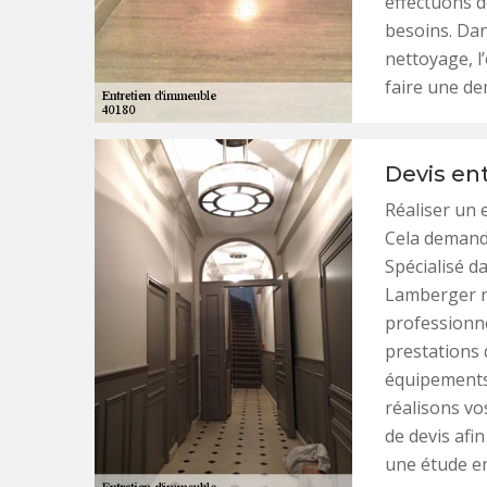
effectuons d
besoins. Dan
nettoyage, l’
faire une de
Devis en
Réaliser un 
Cela demand
Spécialisé d
Lamberger n
professionne
prestations 
équipements,
réalisons vo
de devis afi
une étude en