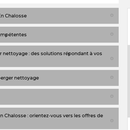
En Chalosse
compétentes
 nettoyage : des solutions répondant à vos
berger nettoyage
n Chalosse : orientez-vous vers les offres de