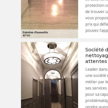
protection c
de trouver u
vous propose
prix qui déf
pouvez l’app
Société 
nettoyag
attentes
Leader dans 
une société 
métier par l
ses services
pour sa capa
problématiqu
rendre aupr