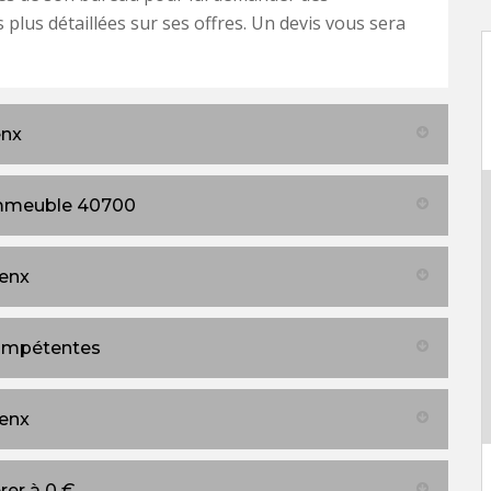
 plus détaillées sur ses offres. Un devis vous sera
enx
'immeuble 40700
denx
compétentes
denx
rer à 0 €