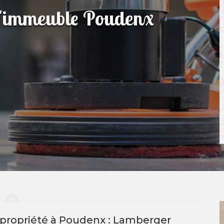
 d'immeuble Poudenx
propriété à Poudenx : Lamberger