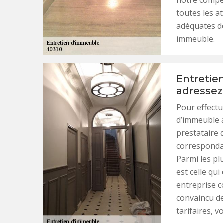
notre compét
toutes les at
adéquates do
immeuble.
Entretie
adressez
Pour effectu
d’immeuble à
prestataire q
correspondan
Parmi les pl
est celle qui
entreprise c
convaincu de
tarifaires, 